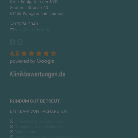
Klinik Königstein der KVB
Sodener Strasse 43
61462 Königstein im Taunus
06174-2040
info@kvb-klinik.de
RUNDUM GUT BETREUT
EIN TEAM VON FACHÄRZTEN
Innere Medizin & Kardiologie
Orthopädie & Unfallchirurgie
Diabetologie
Physikalische & rehabilitative Medizin