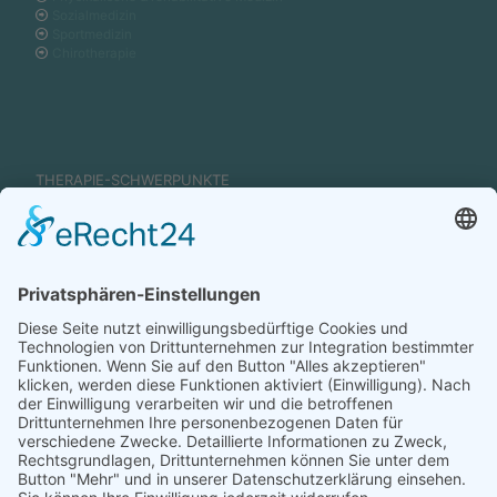
Sozialmedizin
Sportmedizin
Chirotherapie
THERAPIE-SCHWERPUNKTE
Physiotherapie
Funktionelle Übungen für Kraft und Stabilität
Individuelle gerätunterstützte Trainingstherapie
Ergometer, TEP-Fahrrad…
Medizinische Therapien
Wirbelsäulengymnastik
Gangschule / Rückenschule
Bewegungsbad, Wassergymnastik
Medical Wellness
Patienten-Schulungen
Ernährungstherapie, Diabetik und Lehrküche
Psychologische Beratung
Sozialmedizinische Beratung